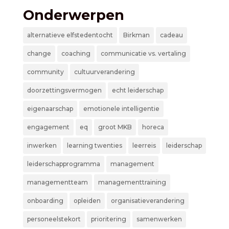
Onderwerpen
alternatieve elfstedentocht
Birkman
cadeau
change
coaching
communicatie vs. vertaling
community
cultuurverandering
doorzettingsvermogen
echt leiderschap
eigenaarschap
emotionele intelligentie
engagement
eq
groot MKB
horeca
inwerken
learning twenties
leerreis
leiderschap
leiderschapprogramma
management
managementteam
managementtraining
onboarding
opleiden
organisatieverandering
personeelstekort
prioritering
samenwerken