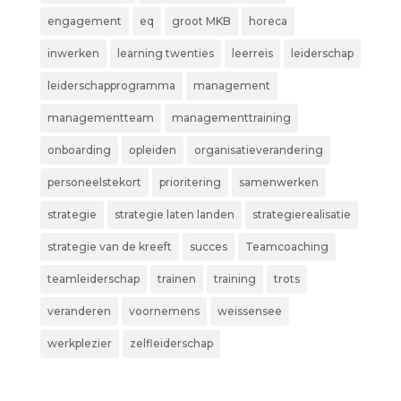
engagement
eq
groot MKB
horeca
inwerken
learning twenties
leerreis
leiderschap
leiderschapprogramma
management
managementteam
managementtraining
onboarding
opleiden
organisatieverandering
personeelstekort
prioritering
samenwerken
strategie
strategie laten landen
strategierealisatie
strategie van de kreeft
succes
Teamcoaching
teamleiderschap
trainen
training
trots
veranderen
voornemens
weissensee
werkplezier
zelfleiderschap