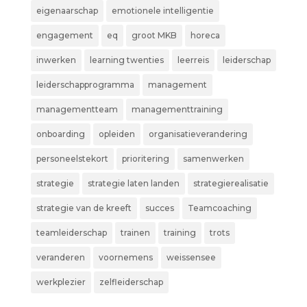
eigenaarschap
emotionele intelligentie
engagement
eq
groot MKB
horeca
inwerken
learning twenties
leerreis
leiderschap
leiderschapprogramma
management
managementteam
managementtraining
onboarding
opleiden
organisatieverandering
personeelstekort
prioritering
samenwerken
strategie
strategie laten landen
strategierealisatie
strategie van de kreeft
succes
Teamcoaching
teamleiderschap
trainen
training
trots
veranderen
voornemens
weissensee
werkplezier
zelfleiderschap