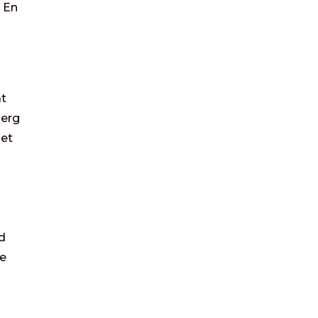
. En
at
 erg
het
s
d
de