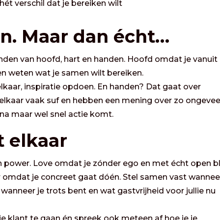
t verschil dat je bereiken wilt
en. Maar dan écht…
inden van hoofd, hart en handen. Hoofd omdat je vanuit
 en weten wat je samen wilt bereiken.
lkaar, inspiratie opdoen. En handen? Dat gaat over
elkaar vaak suf en hebben een mening over zo ongevee
aarna maar wel snel actie komt.
t elkaar
n power. Love omdat je zónder ego en met écht open bl
 omdat je concreet gaat dóén. Stel samen vast wanneer
 wanneer je trots bent en wat gastvrijheid voor jullie nu
e klant te gaan én spreek ook meteen af hoe je je