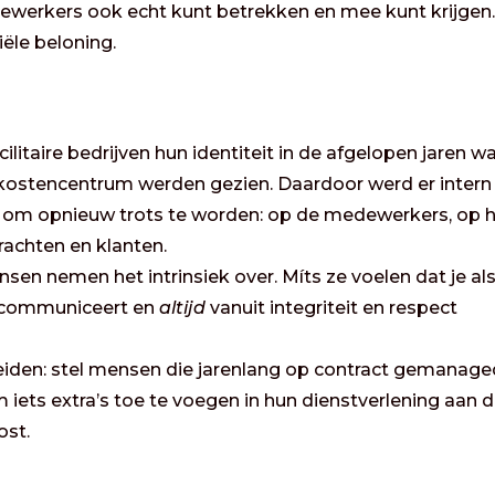
ewerkers ook echt kunt betrekken en mee kunt krijgen
iële beloning.
cilitaire bedrijven hun identiteit in de afgelopen jaren w
s kostencentrum werden gezien. Daardoor werd er intern
jd om opnieuw trots te worden: op de medewerkers, op 
achten en klanten.
sen nemen het intrinsiek over. Míts ze voelen dat je al
e communiceert en
altijd
vanuit integriteit en respect
eiden: stel mensen die jarenlang op contract gemanage
om iets extra’s toe te voegen in hun dienstverlening aan 
ost.