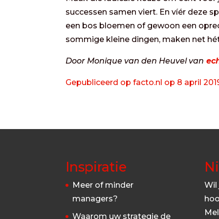
successen samen viert. En víér deze s
een bos bloemen of gewoon een oprec
sommige kleine dingen, maken net hét v
Door Monique van den Heuvel van
ec
Gepubliceerd op facto.nl op 8 april 201
Inspiratie
N
Meer of minder
Wil
managers?
hoo
Mel
Waarom uw strategie de