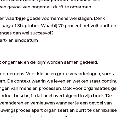
 een gevoel van ongemak durft te omarmen…
even waarbij je goede voornemens wel slagen. Denk
anuary of Stoptober. Waarbij 70 procent het volhoudt o
lenges dan wel succesvol?
start- en einddatum
t ongemak en de ‘pijn’ worden samen gedeeld.
oornemens. Voor kleine en grote veranderingen, soms
ern. De context waarin we leven en werken staat contin
ngen van mens en processen. Ook voor organisaties gel
ndour beschrijft dat heel overtuigend in zijn boek ‘De
en veranderen en vernieuwen wanneer je een gevoel van
wingsproces apart organiseert en durft te kannibalise