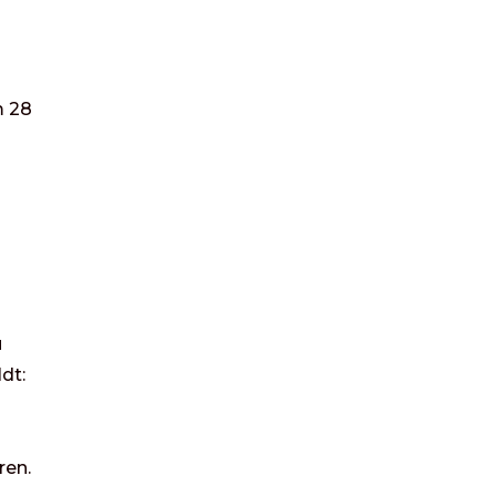
m 28
u
dt:
ren.