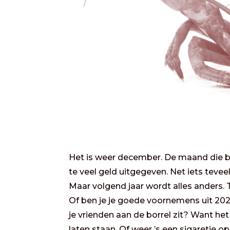
Het is weer december. De maand die bo
te veel geld uitgegeven. Net iets teve
Maar volgend jaar wordt alles anders.
Of ben je je goede voornemens uit 202
je vrienden aan de borrel zit? Want het 
laten staan. Of weer ’s een sigaretje o