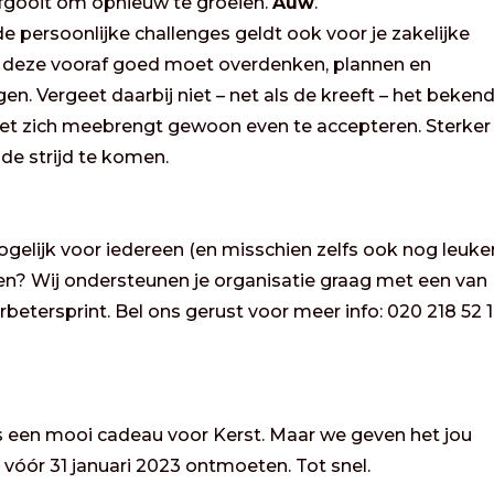
 afgooit om opnieuw te groeien.
Auw
.
 de persoonlijke challenges geldt ook voor je zakelijke
e deze vooraf goed moet overdenken, plannen en
en. Vergeet daarbij niet – net als de kreeft – het beken
met zich meebrengt gewoon even te accepteren. Sterker
de strijd te komen.
lijk voor iedereen (en misschien zelfs ook nog leuker
oen? Wij ondersteunen je organisatie graag met een van
etersprint. Bel ons gerust voor meer info: 020 218 52 1
is een mooi cadeau voor Kerst. Maar we geven het jou
d vóór 31 januari 2023 ontmoeten. Tot snel.