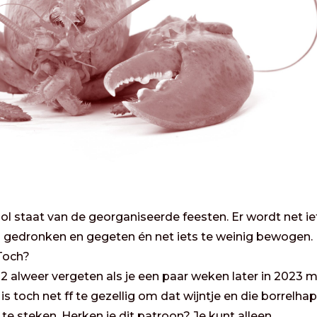
l staat van de georganiseerde feesten. Er wordt net ie
el gedronken en gegeten én net iets te weinig bewogen.
 Toch?
2 alweer vergeten als je een paar weken later in 2023 
is toch net ff te gezellig om dat wijntje en die borrelhap
p te steken. Herken je dit patroon? Je kunt alleen