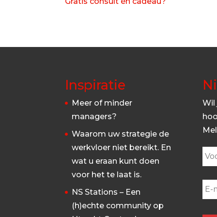
Gratis consult én cadeau?
Inspiratie
N
Meer of minder
Wil
managers?
hoo
Mel
Waarom uw strategie de
werkvloer niet bereikt. En
wat u eraan kunt doen
voor het te laat is.
NS Stations – Een
(h)echte community op