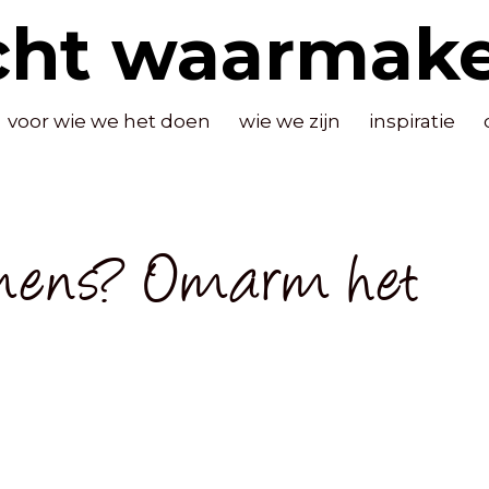
cht waarmak
voor wie we het doen
wie we zijn
inspiratie
mens? Omarm het