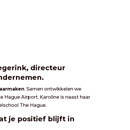
gerink, directeur
Ondernemen.
waarmaken
. Samen ontwikkelen we
Hague Airport. Karoline is naast haar
telschool The Hague.
 je positief blijft in