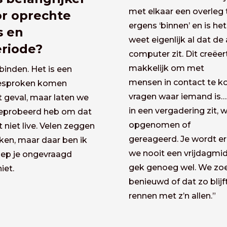
met elkaar een overleg 
or oprechte
ergens ‘binnen’ en is he
s en
weet eigenlijk al dat de
riode?
computer zit. Dit creëe
makkelijk om met
binden. Het is een
mensen in contact te k
esproken komen
vragen waar iemand is… I
et geval, maar laten we
in een vergadering zit,
 geprobeerd heb om dat
opgenomen of
 niet live. Velen zeggen
gereageerd. Je wordt er
ken, maar daar ben ik
we nooit een vrijdagmid
liep je ongevraagd
gek genoeg wel. We zoek
iet.
benieuwd of dat zo blijf
rennen met z’n allen.”