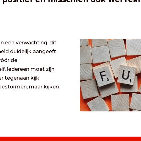
an een verwachting ‘dit
heid duidelijk aangeeft
vóór de
lf, iedereen moet zijn
r tegenaan kijk.
er bestormen, maar kijken