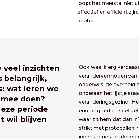
loopt het meestal niet 
effectief en efficiënt zij
hebben.”
 veel inzichten
Ook was ik erg verbaas
verandervermogen van or
 belangrijk,
onderwijs, de overheid e
s: wat leren we
onderaan het lijstje staa
ermee doen?
veranderingsgezind’. Het
deze periode
enorm goed en snel geh
 wil blijven
waar zit hem dat dan i
strikt met protocollen,
ineens moesten deze or