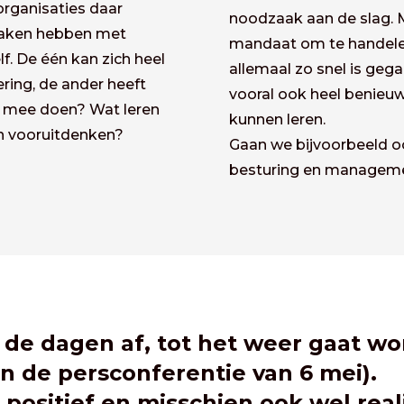
 organisaties daar
noodzaak aan de slag.
 maken hebben met
mandaat om te handelen
. De één kan zich heel
allemaal zo snel is gega
ing, de ander heeft
vooral ook heel benieu
r mee doen? Wat leren
kunnen leren.
en vooruitdenken?
Gaan we bijvoorbeeld o
besturing en manageme
k de dagen af, tot het weer gaat w
an de persconferentie van 6 mei).
e positief en misschien ook wel real