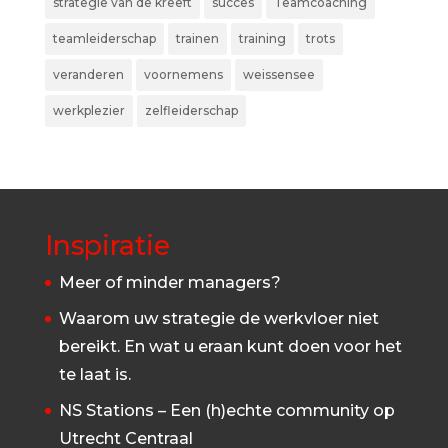
strategie van de kreeft
succes
Teamcoaching
teamleiderschap
trainen
training
trots
veranderen
voornemens
weissensee
werkplezier
zelfleiderschap
Inspiratie
Meer of minder managers?
Waarom uw strategie de werkvloer niet
bereikt. En wat u eraan kunt doen voor het
te laat is.
NS Stations – Een (h)echte community op
Utrecht Centraal