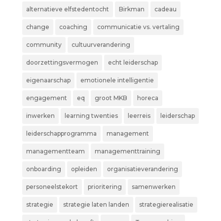
alternatieve elfstedentocht
Birkman
cadeau
change
coaching
communicatie vs. vertaling
community
cultuurverandering
doorzettingsvermogen
echt leiderschap
eigenaarschap
emotionele intelligentie
engagement
eq
groot MKB
horeca
inwerken
learning twenties
leerreis
leiderschap
leiderschapprogramma
management
managementteam
managementtraining
onboarding
opleiden
organisatieverandering
personeelstekort
prioritering
samenwerken
strategie
strategie laten landen
strategierealisatie